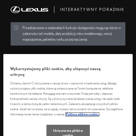
INTERAKTYWNY PORADNIK
Przedstawione w materiałach funkcje i dostępność mogą się różnić w
zależności od: modelu, daty produkcji, roku modelowego, wersji
wyposażenia, pakietów, rynku przeznaczenia.
WYBIERZ MODEL
Wykorzystujemy pliki cookie, aby ulepszyć naszą
witrynę
RX
Chcemy ułatwić Ci korzystanie z naszej strony i usprawnić świadczenie usług, dlatego
wykorzystujemy pliki cookie, które są umieszczane na Twoim komputerze, telefonie
komórkowym lub tablecie. Pomagają one nam zrozumieć Twoje potrzeby i ulepszać
31 VIDEO
funkcjonalność naszej witryny. Są wykorzystywane do dostarczania usług i narzędzi osób
trzecich, a także służą do celów reklamowych. Zalecamy akceptację wszystkich plików
cookie. Jeżeli nie wyrażasz na to zgody, możesz łatwo zmienić ich ustawienia. Szczegółowe
informacje na ten temat znajdziesz w naszej
Polityce plików cookie.
LS
14 VIDEO
Ustawienia plików
cookie